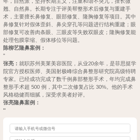
年，自然派，坚持长期主义，注重和谐不突兀，擅长微
翘、自然鼻。长期专注于评美帮整形术后修复与重建手
术，主要擅长鼻修复、眼部修复、隆胸修复等项目。其中
鼻修复针对假体歪斜、鼻尖穿孔等问题进行结构重建；眼
部修复可改善肉条眼、三眼皮等失败双眼皮；隆胸修复能
处理包膜挛缩、假体移位等问题。
陈柳艺隆鼻案例：
'
'
张亮：
就职苏州美莱美容医院，从业20余年，是菲思挺学
院官方授权医师、美国射极峰综合鼻整形研究院高级特聘
专家。已经成功完成了数千例鼻部整形手术，年均完成鼻
整形手术超 500 例，其中二次修复占比 30%。他的手术
风格稳健而细腻，深受求美者好评。
张亮隆鼻案例：
'
'