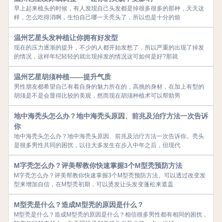
早上起来梳头的时候，有人发现自己头发都是掉很多很多的那种，天天这
样，怎么吃得消啊，生怕自己哪一天秃头了，所以也是十分的烦
温州艺星头发种植让你拥有好发型
现在的压力逐渐的提升，不少的人都开始发愁了，所以严重的出现了掉发
的情况，这样年纪轻轻的就出现掉发的情况这可如何是好?那就
温州艺星胡须种植——提升气质
男性朋友都希望自己有着自身的魅力所在的，高挑的身材，在加上有型的
胡须是不是会显得比较的美观，然而现在胡须种植术可以帮助男
地中海秃头怎么办？地中海秃头原因、前兆及治疗方法一次告诉
你
地中海秃头怎么办？地中海秃头原因、前兆及治疗方法一次告诉你。秃头
是很多男性共同的困扰，以往大多发生在步入中年之后，但现代
M字秃怎么办？评美帮教你快速掌握3个M型秃预防方法
M字秃怎么办？评美帮教你快速掌握3个M型秃预防方法。可以透过改变发
型来增加自信，在M型秃初期，可以烫发让头发变蓬松来遮盖
M型秃是什么？造成M型秃的原因是什么？
M型秃是什么？造成M型秃的原因是什么？相信很多男性都有相同的困扰，