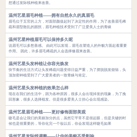
想通过发际线种植来改善。
温州艺星眉毛种植——拥有自然永久的真眉毛
眉毛位于五官的上方，对面部颜值起到了决定性的作用，为了改善眉毛稀
疏和眉型散乱的困扰，眉毛种植技术受到了广泛爱美人士的青睐
温州艺星种植眉毛可以保持多久呢
说眉毛可以多愁善感。 由此可以发现，眉毛在塑造人的外貌方面起着重要
作用。 因此，许多眉毛稀疏的人会选择修眉来改善。
温州艺星头发种植让你容光焕发
快节奏的生活方式让头发稀疏问题变得日益严重，为了摆脱脱发烦恼，头
顶加密种植受到了广大爱美者的一致青睐与肯定。
温州艺星头发种植的效果怎么样
现在在我们的生活中，因为各种原因，很多人会出现掉发的现象，为了挽
回形象，很多人选择植发。但是很多爱美人士担心会出现感染。
温州艺星眉毛种植——更好修饰面部美观
睫毛是会让我们的美丽加分的点，虽然它平常不是很起眼，但是关键的时
候也是很重要的，等你化完一个妆以后，你会发现这样睫毛如果
温州艺星发际线调整——让你的美貌不受影响