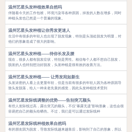
温州艺星头发种植效果自然吗
伴随着今天的工作包袱，环境污染等各种原因，掉发的人数在增多，同时
种植头发也已然是一个普遍的现象。
温州艺星头发种植让你秀发更迷人
生活中有很多的年轻人也出现了脱发现象，特别是头顶处脱发为明显，对
他们的形象造成了很大的影响。
温州艺星头发种植——待你长发及腰
现在，很多人都有脱发症状，特别是男性。相信每个人都不想自己脱发，
脱发的人也特别想治好脱发，头发种植是很有效的改善方法。
温州艺星头发种植—— 让秀发宛如新生
头发浓密的人看上去更显年轻，但是当前有很多的年轻人因为各种原因导
致头发脱落，给人一种未老先衰的感觉，因此头发种植技术受到
温州艺星发际线调整的优势——告别突兀额头
有些人发际线过高，露出突兀的额头，不仅“暴露无遗”影响形象，这也会很
容易把自己的额头给晒伤。不过，我们是可以通过发际线种
温州艺星发际线种植效果自然吗
有的朋友因为脱发，导致发际线越来越靠后，影响到了自己的形象，所以